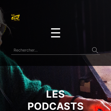
☰
LES
PODCASTS