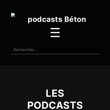
☰
LES
PODCASTS