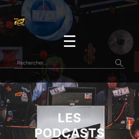
☰
LES
PODCASTS