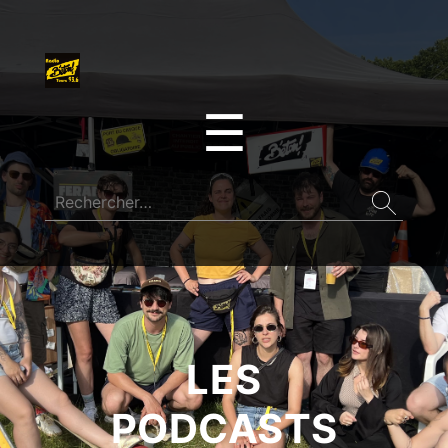
☰
LES
PODCASTS