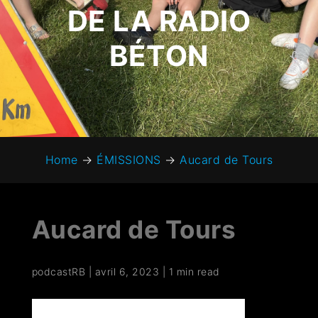
DE LA RADIO
BÉTON
Home
→
ÉMISSIONS
→
Aucard de Tours
Aucard de Tours
podcastRB
|
avril 6, 2023
|
1 min read