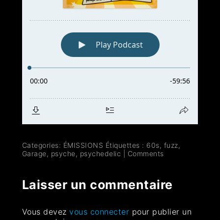
Categories:
ÉMISSIONS
Étiquettes :
60s
,
fuzz
,
Garage
,
psyche
,
psychedelic
|
Comments
Laisser un commentaire
Vous devez
vous connecter
pour publier un