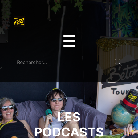
☰
LES
PODCASTS