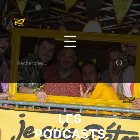
☰
LES
PODCASTS