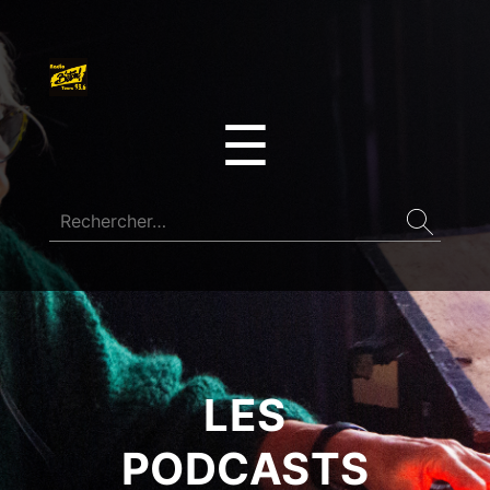
☰
LES
PODCASTS