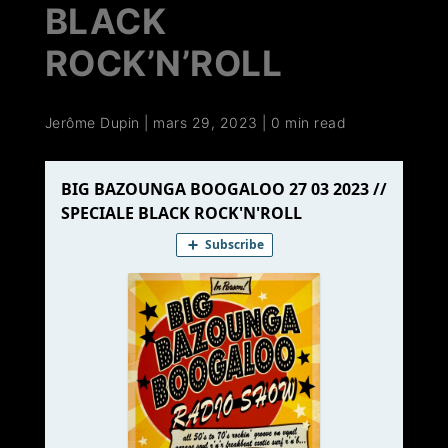
BLACK
ROCK’N’ROLL
Jerôme Dupin
|
mars 29, 2023
|
0 min read