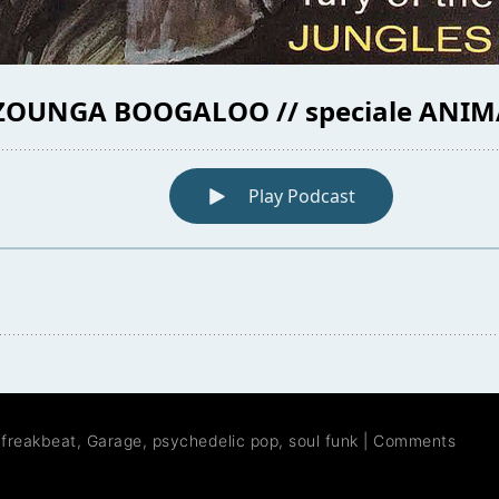
,
freakbeat
,
Garage
,
psychedelic pop
,
soul funk
|
Comments