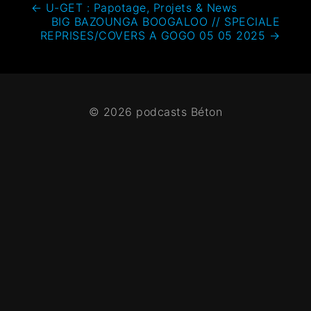
←
U-GET : Papotage, Projets & News
BIG BAZOUNGA BOOGALOO // SPECIALE
REPRISES/COVERS A GOGO 05 05 2025
→
© 2026 podcasts Béton