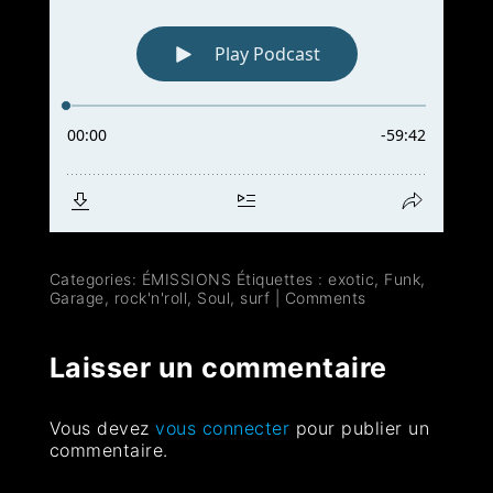
Categories:
ÉMISSIONS
Étiquettes :
exotic
,
Funk
,
Garage
,
rock'n'roll
,
Soul
,
surf
|
Comments
Laisser un commentaire
Vous devez
vous connecter
pour publier un
commentaire.