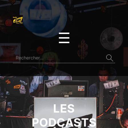
☰
LES
PODCASTS