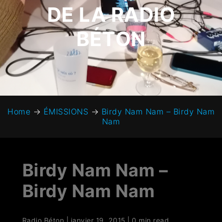
DE LA RADIO
BÉTON
Home
→
ÉMISSIONS
→
Birdy Nam Nam – Birdy Nam
Nam
Birdy Nam Nam –
Birdy Nam Nam
Radio Béton
|
janvier 19, 2015
|
0 min read