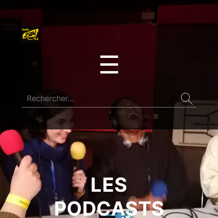
☰
LES
PODCASTS