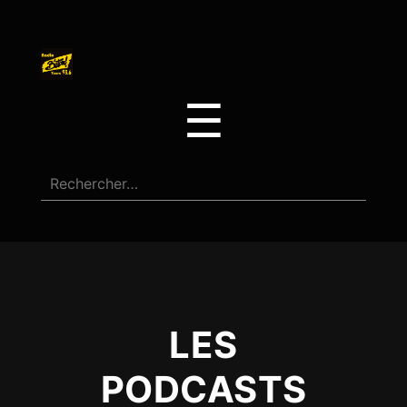
☰
LES
PODCASTS