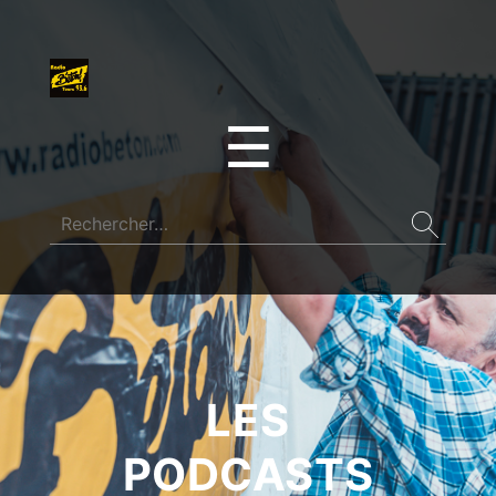
☰
LES
PODCASTS