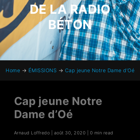
DE LA RADIO
BÉTON
Home
→
ÉMISSIONS
→
Cap jeune Notre Dame d’Oé
Cap jeune Notre
Dame d’Oé
Arnaud Loffredo
|
août 30, 2020
|
0 min read