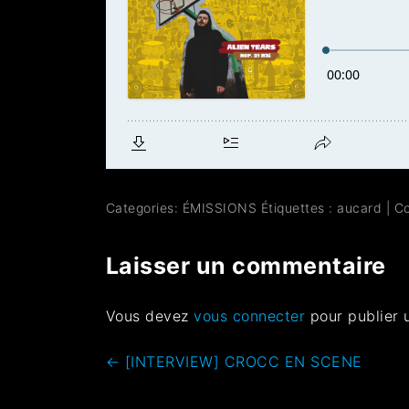
Categories:
ÉMISSIONS
Étiquettes :
aucard
|
C
Laisser un commentaire
Vous devez
vous connecter
pour publier 
←
[INTERVIEW] CROCC EN SCENE