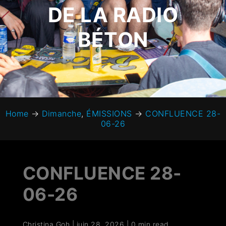
DE LA RADIO
BÉTON
Home
→
Dimanche
,
ÉMISSIONS
→
CONFLUENCE 28-
06-26
CONFLUENCE 28-
06-26
Christina Goh
|
juin 28, 2026
|
0 min read