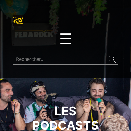
☰
LES
PODCASTS