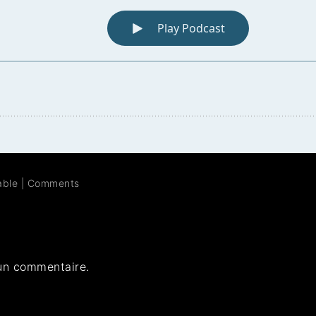
able
|
Comments
un commentaire.