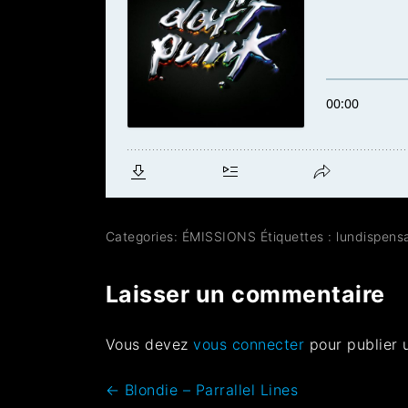
Categories:
ÉMISSIONS
Étiquettes :
lundispens
Laisser un commentaire
Vous devez
vous connecter
pour publier 
←
Blondie – Parrallel Lines