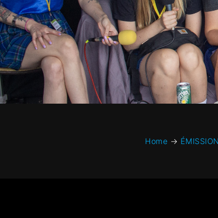
Home
→
ÉMISSIO