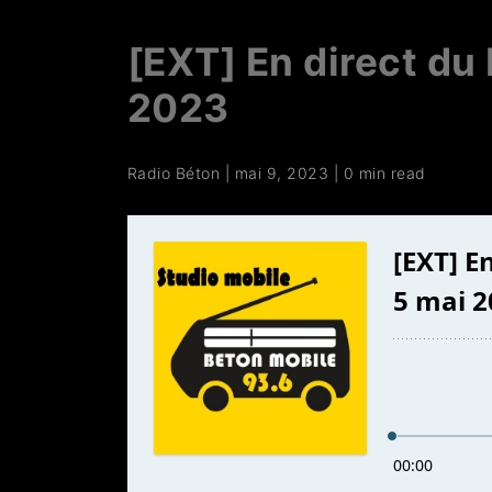
[EXT] En direct du 
2023
Radio Béton
|
mai 9, 2023
|
0 min read