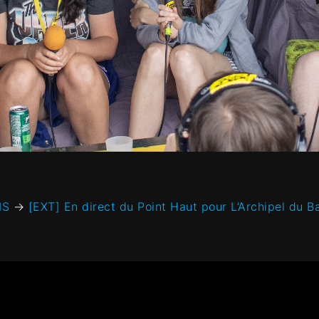
NS
→
[EXT] En direct du Point Haut pour L’Archipel du 