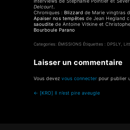
Interviews de Stéphanie Pointier et Séve
Delcourt
.
Chroniques :
Blizzard
de Marie vingtras d
Apaiser nos tempêtes
de Jean Hegland 
saoudite
de Antoine Vitkine et Christoph
Bourboule Parano
Categories:
ÉMISSIONS
Étiquettes :
DPSLY
,
Lit
Laisser un commentaire
Vous devez
vous connecter
pour publier 
←
[KRO] Il n’est pire aveugle