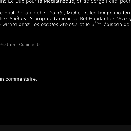
rine Le Duc pour
la
Médiathèque
, et de Serge Pellé, pou
e Eliot Perlamn chez
Points
,
Michel et les temps moder
chez
Phébus
,
A propos d’amour
de Bel Hoork chez
Diver
ème
e Girard chez
Les escales Steinkis
et le 5
épisode de 
térature
|
Comments
un commentaire.