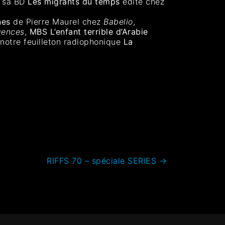
r sa BD
Les migrants du temps
édité chez
nes
de Pierre Maurel chez
Babelio
,
gences
,
MBS L’enfant terrible d’Arabie
notre feuilleton radiophonique
La
RIFFS 70 – spéciale SERIES
→