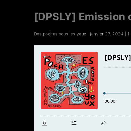
[DPSLY] Emission 
Des poches sous les yeux
|
janvier 27, 2024
|
1