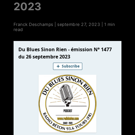
2023
Franck Deschamps
|
septembre 27, 2023
|
1 min
read