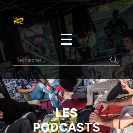
☰
LES
PODCASTS