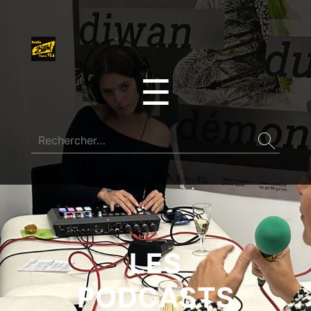
☰
LES
PODCASTS