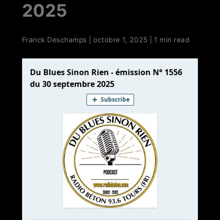
2025
Franck Deschamps
|
octobre 1, 2025
|
1 min read