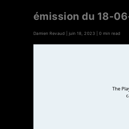
émission du 18-0
Damien Revaud
|
juin 18, 2023
|
0 min read