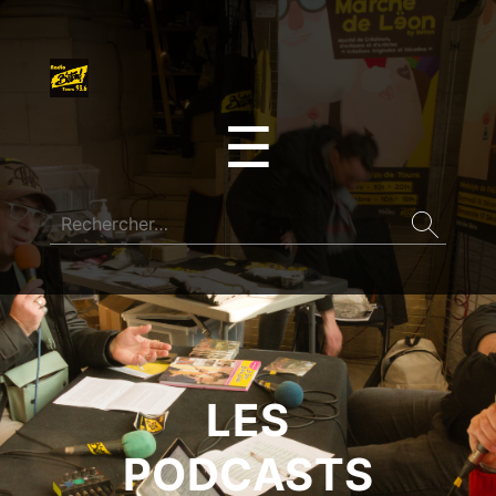
☰
LES
PODCASTS