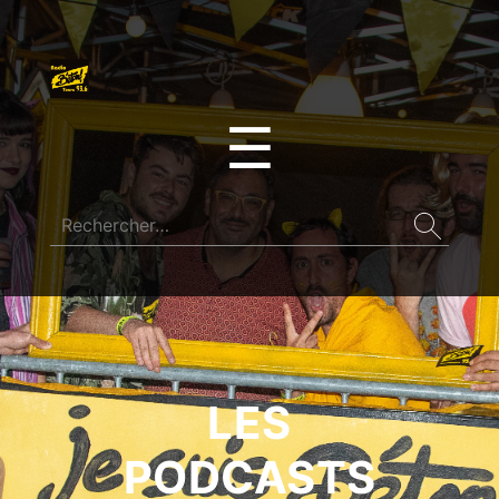
☰
LES
PODCASTS