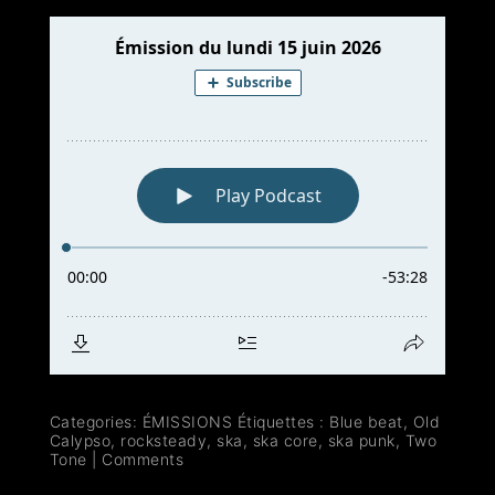
Categories:
ÉMISSIONS
Étiquettes :
Blue beat
,
Old
Calypso
,
rocksteady
,
ska
,
ska core
,
ska punk
,
Two
Tone
|
Comments