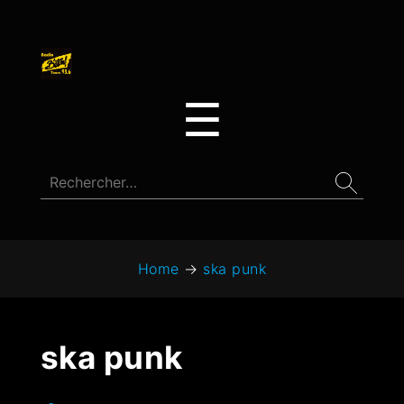
☰
Home
→
ska punk
ska punk