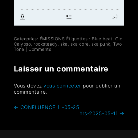
Categories:
ÉMISSIONS
Étiquettes :
Blue beat
,
Old
Calypso
,
rocksteady
,
ska
,
ska core
,
ska punk
,
Two
Tone
|
Comments
Laisser un commentaire
Vous devez
vous connecter
pour publier un
commentaire.
←
CONFLUENCE 11-05-25
hrs-2025-05-11
→