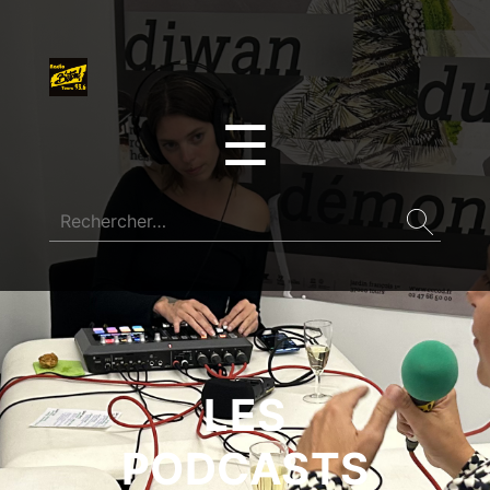
☰
LES
PODCASTS