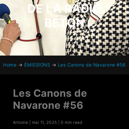
DE LA RADIO
BÉTON
Home
→
ÉMISSIONS
→
Les Canons de Navarone #56
Les Canons de
Navarone #56
Antoine
|
mai 11, 2025
|
0 min read