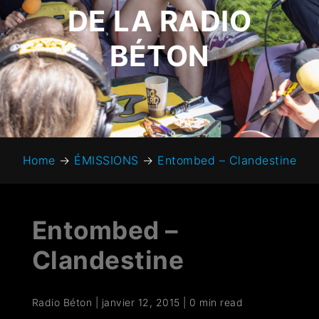
DE LA RADIO
BÉTON
Home
→
ÉMISSIONS
→
Entombed – Clandestine
Entombed –
Clandestine
Radio Béton
|
janvier 12, 2015
|
0 min read