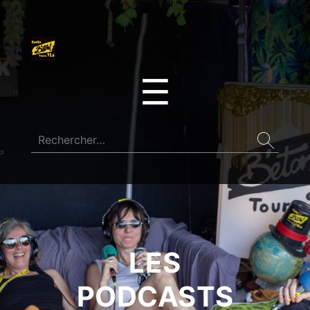
☰
LES
PODCASTS