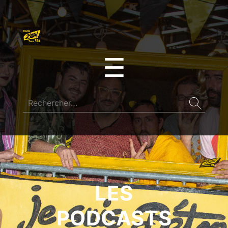
☰
LES
PODCASTS