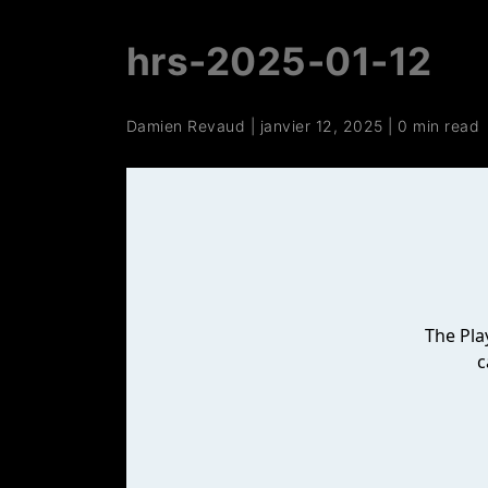
hrs-2025-01-12
Damien Revaud
|
janvier 12, 2025
|
0 min read