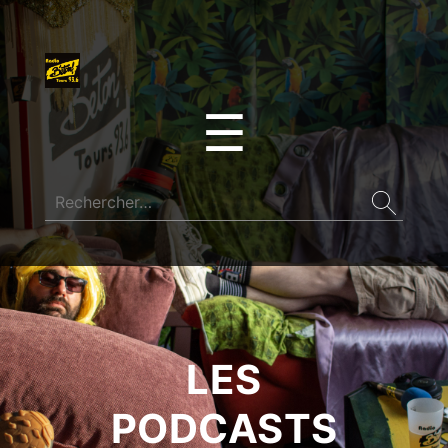
☰
LES
PODCASTS