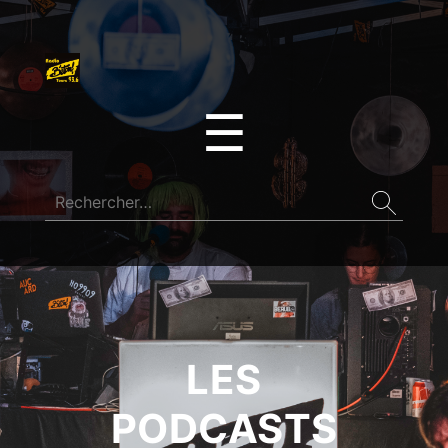
☰
LES
PODCASTS