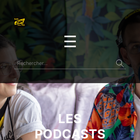
☰
LES
PODCASTS