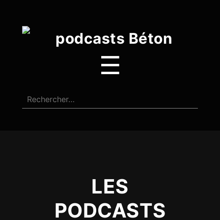
☰
LES
PODCASTS