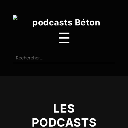
☰
LES
PODCASTS