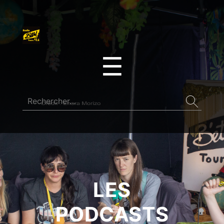
☰
LES
PODCASTS