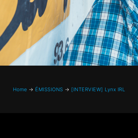
Home
→
ÉMISSIONS
→
[INTERVIEW] Lynx IRL