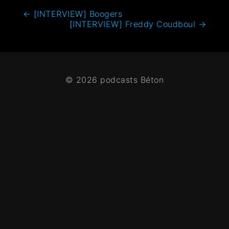
←
[INTERVIEW] Boogers
[INTERVIEW] Freddy Coudboul
→
© 2026 podcasts Béton