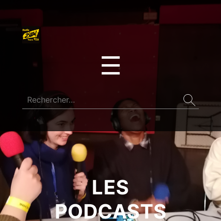
☰
LES
PODCASTS