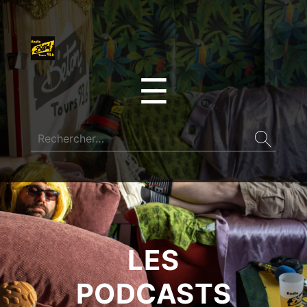
☰
LES
PODCASTS