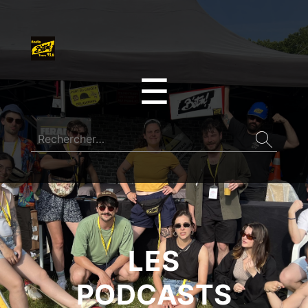
☰
LES
PODCASTS