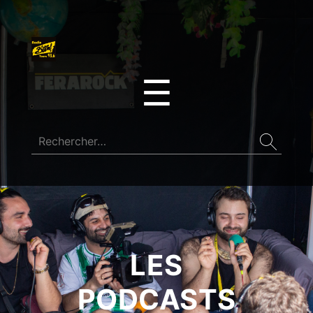
☰
LES
PODCASTS