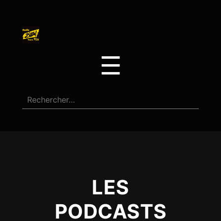
☰
LES
PODCASTS