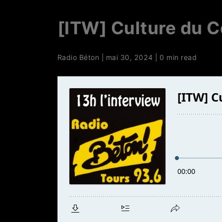
[ITW] Culture du C
Radio Béton
|
mai 30, 2024
|
0 min read