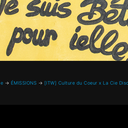
e
→
ÉMISSIONS
→
[ITW] Culture du Coeur x La Cie Dis