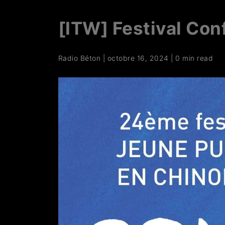
[ITW] Festival Co
Radio Béton
|
octobre 16, 2024
|
0 min read