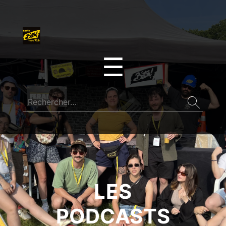
☰
LES
PODCASTS