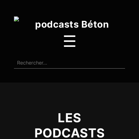
☰
LES
PODCASTS