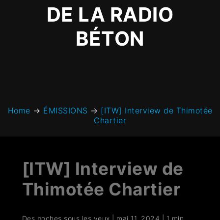
DE LA RADIO
BÉTON
Home
→
ÉMISSIONS
→
[ITW] Interview de Thimotée
Chartier
[ITW] Interview de
Thimotée Chartier
Des poches sous les yeux
|
mai 11, 2024
|
1 min