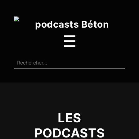
☰
LES
PODCASTS