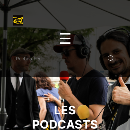
☰
LES
PODCASTS