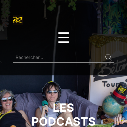
☰
LES
PODCASTS