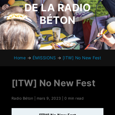
DE LA RADIO
BÉTON
Home
→
ÉMISSIONS
→
[ITW] No New Fest
[ITW] No New Fest
Radio Béton
|
mars 9, 2023
|
0 min read