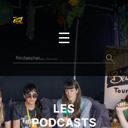
☰
LES
PODCASTS