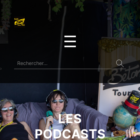
☰
LES
PODCASTS