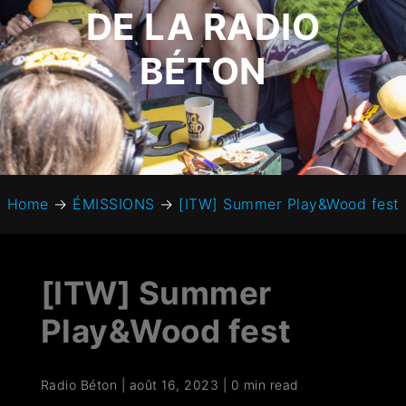
DE LA RADIO
BÉTON
Home
→
ÉMISSIONS
→
[ITW] Summer Play&Wood fest
[ITW] Summer
Play&Wood fest
Radio Béton
|
août 16, 2023
|
0 min read