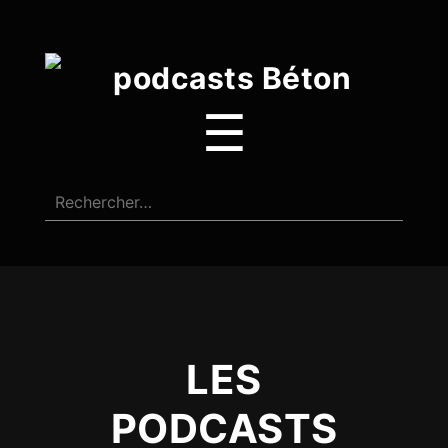
☰
LES
PODCASTS