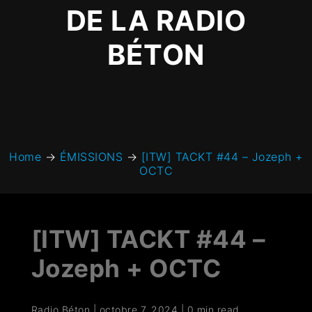
DE LA RADIO
BÉTON
Home
→
ÉMISSIONS
→
[ITW] TACKT #44 – Jozeph +
OCTC
[ITW] TACKT #44 –
Jozeph + OCTC
Radio Béton
|
octobre 7, 2024
|
0 min read