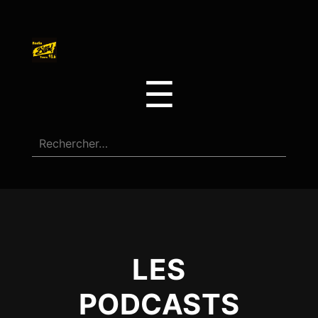
☰
LES
PODCASTS